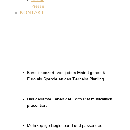
Presse
KONTAKT
EIN ABEND ÜBER EDITH PIAF
Freitag, 09. MAI 2025 – 19 Uhr
ALTER RATHAUSSAAL DEGGENDORF
Benefizkonzert: Von jedem Eintritt gehen 5
Euro als Spende an das Tierheim Plattling
Das gesamte Leben der Edith Piaf musikalisch
präsentiert
Mehrköpfige Begleitband und passendes